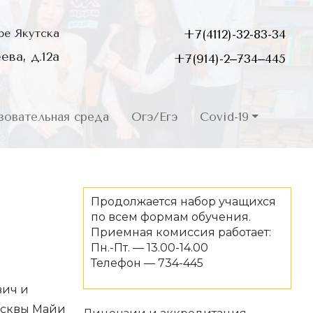
ре Якутска
+7(4112)-32-83-34
ева, д.12а
+7(914)-2‒734‒445
овательная среда
Огэ/Егэ
Covid-19
Продолжается набор учащихся
по всем формам обучения.
Приемная комиссия работает:
Пн.-Пт. — 13.00-14.00
Телефон — 734-445
вич и
осквы Майи