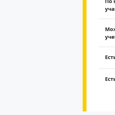
По 
уча
Мож
уче
Ест
Ест