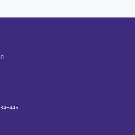
я
734‒445